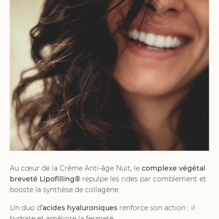
Au cœur de la Crème Anti-âge Nuit, le
complexe végétal
breveté Lipofilling®
repulpe les rides par comblement et
booste la synthèse de collagène.
Un duo d
’acides hyaluroniques
renforce son action : il
hydrate et améliore la fermeté.