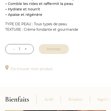
– Comble les rides et raffermit la peau
– Hydrate et nourrit
– Apaise et régénère
TYPE DE PEAU : Tous types de peau
TEXTURE : Crème fondante et gourmande
Acheter
quantité
de
Crème
Où trouver mon produit
Anti-
âge
Nuit
Bienfaits
Actifs
Résultats
Ingrédie