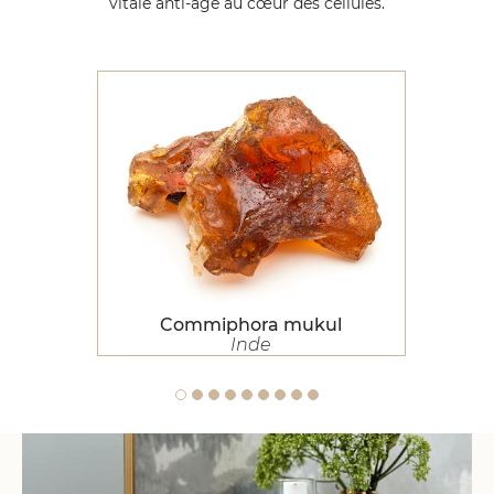
vitale anti-âge au cœur des cellules.
Commiphora mukul
Commiphora mukul
Inde