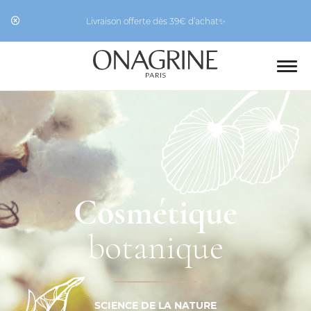
Livraison offerte dès 39€ d’achat✨
Cosmétique
botanique
SCIENCE DE LA NATURE