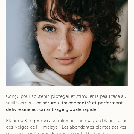
Conçu pour soutenir, protéger et stimuler la peau face au
vieillissement,
ce sérum ultra concentré et performant
délivre une action anti-âge globale rapide
.
Fleur de Kangourou australienne, microalgue bleue, Lotus
des Neiges de l’Himalaya… Les abondantes plantes actives
sourcées aux 4 coins du monde par la Recherche