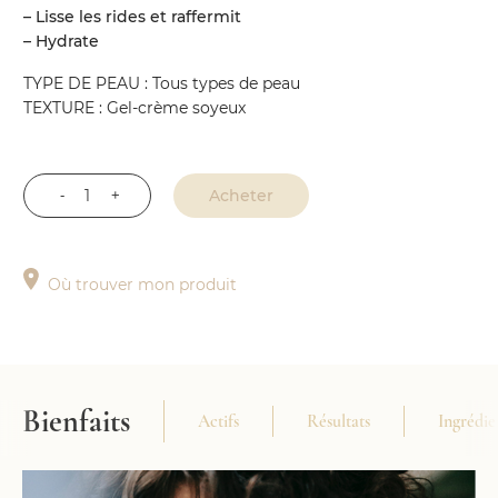
– Lisse les rides et raffermit
– Hydrate
TYPE DE PEAU : Tous types de peau
TEXTURE : Gel-crème soyeux
Acheter
quantité
de
Sérum
Où trouver mon produit
Botanique
Liftant
Bienfaits
Actifs
Résultats
Ingrédie