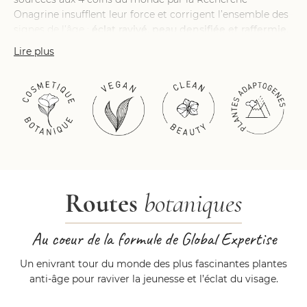
Onagrine insufflent leur force et corrigent l’ensemble des
signes de l’âge :
éclat ravivé, peau densifiée et raffermie,
effet tenseur, rides lissées…
Lire plus
Réhydratée
et plus ferme grâce à l’acide hyaluronique
végétal de 2 poids moléculaires, la peau est
immédiatement repulpée.
Sous les doigts, sa texture gel-crème incroyablement
douce glisse sur la peau.
Son parfum – une création Pierre Guillaume – reflète une
féminité rayonnante : une Mandarine rouge colore de son
Routes
botaniques
exquise pétillance le bois vert et sucré d’Hinoki.
Au coeur de la formule de Global Expertise
Un enivrant tour du monde des plus fascinantes plantes
anti-âge pour raviver la jeunesse et l’éclat du visage.