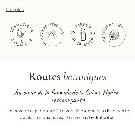
coréennes, réinfuse la peau en eau. Le Néré et les cellules
actives de Papyrus réduisent l’évaporation naturelle de la
Lire plus
peau et revitalisent sa fonction barrière. Enfin, un beurre
d’Avocat et d’Olive apaise et réduit les rougeurs de
déshydratation.
Gorgée d’eau et de fraîcheur, la peau est pleine d’éclat, elle
semble plus forte. Elle est douce et repulpée.
Son parfum aux notes vertes de papyrus aquatique est un
voyage sans escale sur les rives du Nil. Il est signé Pierre
Guillaume.
Routes
botaniques
Au cœur de la formule de la Crème Hydra-
ressourçante
Un voyage exploratoire à travers le monde à la découverte
de plantes aux puissantes vertus hydratantes.