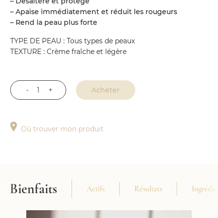
– Désaltère et protège
– Apaise immédiatement et réduit les rougeurs
– Rend la peau plus forte
TYPE DE PEAU : Tous types de peaux
TEXTURE : Crème fraîche et légère
Acheter
quantité
de
Crème
Où trouver mon produit
Hydra-
ressourçante
Bienfaits
Actifs
Résultats
Ingrédie