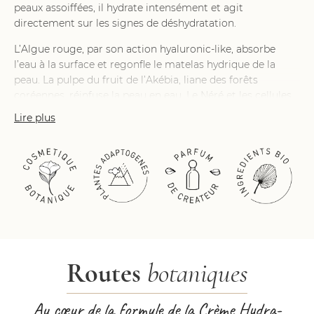
peaux assoiffées, il hydrate intensément et agit
directement sur les signes de déshydratation.
L’Algue rouge, par son action hyaluronic-like, absorbe
l’eau à la surface et regonfle le matelas hydrique de la
peau. La pulpe du fruit de l’Akébia, liane des forêts
coréennes, réinfuse la peau en eau. Le Néré et les cellules
actives de Papyrus réduisent l’évaporation naturelle de la
Lire plus
peau et revitalisent sa fonction barrière. Enfin, un beurre
d’Avocat et d’Olive apaise et réduit les rougeurs de
déshydratation.
Gorgée d’eau et de fraîcheur, la peau est pleine d’éclat, elle
semble plus forte. Elle est douce et repulpée.
Son parfum aux notes vertes de papyrus aquatique est un
voyage sans escale sur les rives du Nil. Il est signé Pierre
Guillaume.
Routes
botaniques
Au cœur de la formule de la Crème Hydra-