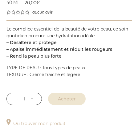
40 ML
20,00
€
aucun avis
Le complice essentiel de la beauté de votre peau, ce soin
quotidien procure une hydratation idéale.
– Désaltère et protège
– Apaise immédiatement et réduit les rougeurs
– Rend la peau plus forte
TYPE DE PEAU : Tous types de peaux
TEXTURE : Crème fraîche et légère
Acheter
quantité
de
Crème
Où trouver mon produit
Hydra-
ressourçante