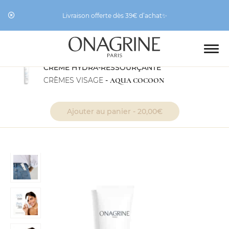
Livraison offerte dès 39€ d’achat✨
CRÈME HYDRA-RESSOURÇANTE
CRÈMES VISAGE
-
AQUA COCOON
«Crème Hydra-
Voir le panier
ressourçante» a été ajouté à votre panier.
Ajouter au panier -
20,00
€