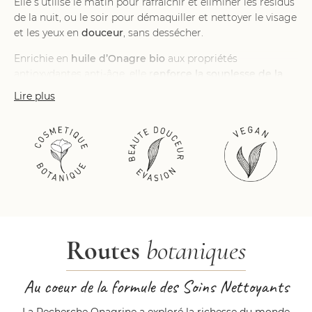
Elle s’utilise le matin pour rafraîchir et éliminer les résidus
de la nuit, ou le soir pour démaquiller et nettoyer le visage
et les yeux en
douceur
, sans dessécher.
Enrichie en
huile d’Onagre bio
aux propriétés
antioxydantes anti-âge, elle r
enforce la souplesse de la
peau
et p
rotège du dessèchement
. Des polysaccharides
Lire plus
boostent la sensation de
confort
.
Cette eau cristalline caresse le visage et l’enveloppe de
pureté et de douceur.
Son parfum de fleurs blanches parées d’une note de Pêche
et de Cardamome exotique invite au délassement.
Routes
botaniques
Au coeur de la formule des Soins Nettoyants