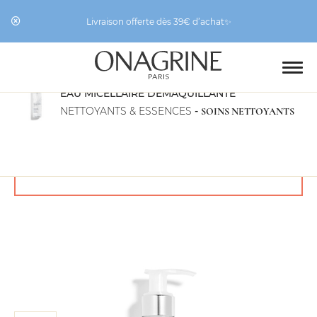
Livraison offerte dès 39€ d’achat✨
EAU MICELLAIRE DÉMAQUILLANTE
NETTOYANTS & ESSENCES
-
SOINS NETTOYANTS
Vous ne pouvez ajouter "Eau Micellaire
Démaquillante" au panier car nous n’en avons
plus en stock.