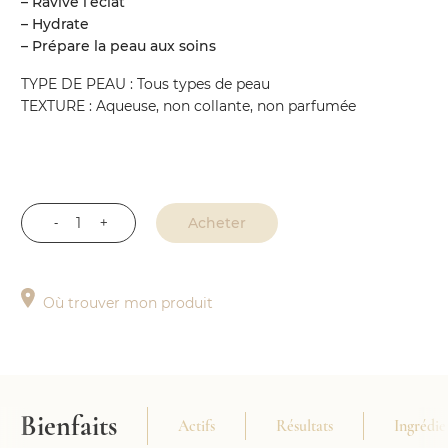
– Ravive l’éclat
– Hydrate
– Prépare la peau aux soins
TYPE DE PEAU : Tous types de peau
TEXTURE : Aqueuse, non collante, non parfumée
Acheter
quantité
de
Essence
Où trouver mon produit
Botanique
Revitalisante
Bienfaits
Actifs
Résultats
Ingrédie