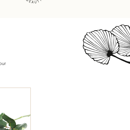
beauté pour une efficacité
t pénètre facilement.
our
ccara