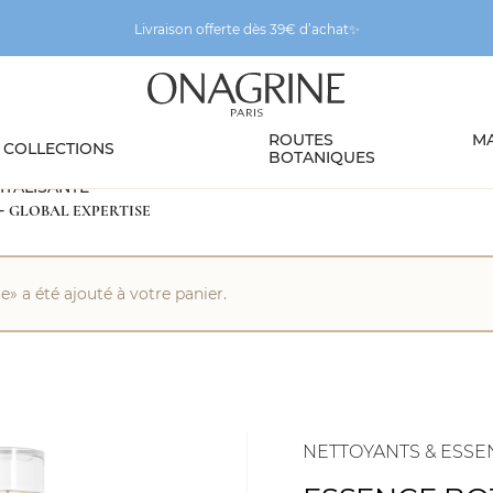
Livraison offerte dès 39€ d’achat✨
ROUTES
M
COLLECTIONS
BOTANIQUES
ITALISANTE
-
GLOBAL EXPERTISE
ences
/ Essence Botanique Revitalisante
» a été ajouté à votre panier.
NETTOYANTS & ESSE