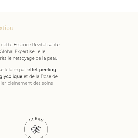
cation
 cette Essence Revitalisante
lobal Expertise : elle
près le nettoyage de la peau.
ellulaire par
effet peeling
glycolique
et de la Rose de
cier pleinement des soins
ours en moyenne chez une
endre jusqu’à deux mois au-
les mortes à la surface de la
moins confortable, et le teint