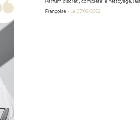
Parfum discret , complète le nettoyage, lai
Françoise
- Le 07/09/2022
?