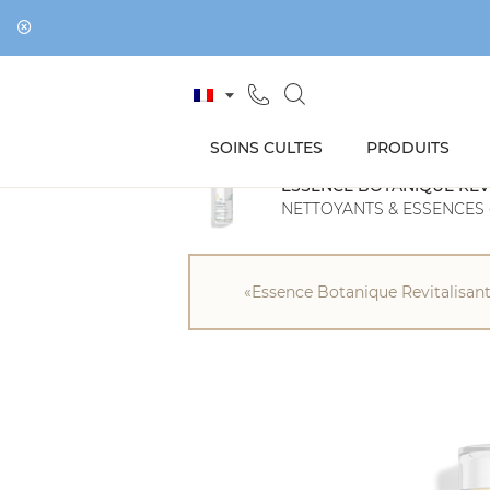
SOINS CULTES
PRODUITS
ESSENCE BOTANIQUE REV
NETTOYANTS & ESSENCES
Onagrine
/
Type de soin
/
Nettoyants & ess
«Essence Botanique Revitalisante