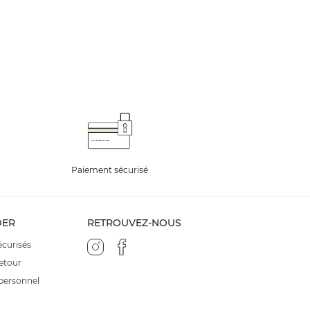
Paiement sécurisé
Echantillons of
ER
RETROUVEZ-NOUS
curisés
retour
personnel