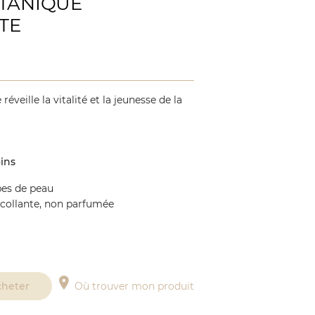
TANIQUE
TE
veille la vitalité et la jeunesse de la
oins
pes de peau
collante, non parfumée
cheter
Où trouver mon produit