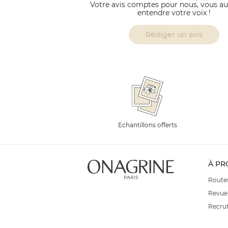
Votre avis comptes pour nous, vous aus
entendre votre voix !
Rédiger un avis
ement sécurisé
Echantillons offerts
À PR
Route
Revue
Recru