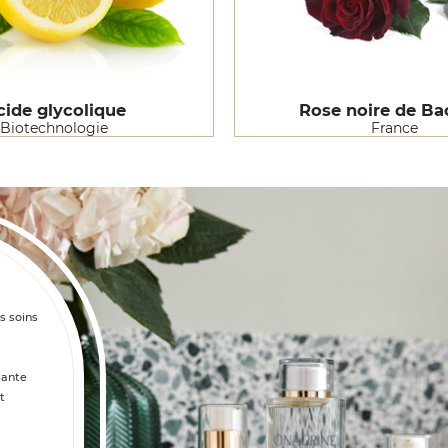
cide glycolique
Rose noire de Ba
Biotechnologie
France
s soins
sante
t