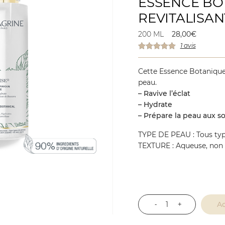
ESSENCE BO
REVITALISAN
200 ML
28,00
€
1 avis
Cette Essence Botanique ré
peau.
– Ravive l’éclat
– Hydrate
– Prépare la peau aux s
TYPE DE PEAU : Tous ty
TEXTURE : Aqueuse, non 
A
quantité
de
Essence