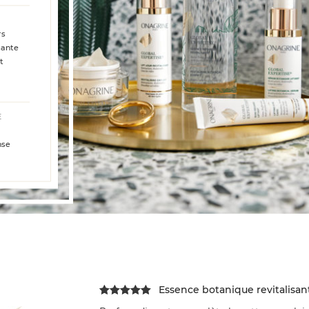
rs
sante
t
E
nse
Essence botanique revitalisan