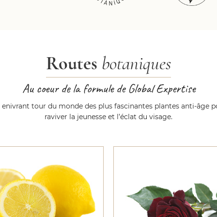
Un produit expert à intégrer à sa routine 
accrue !
Sa texture aqueuse toute douce rafraîchit e
Routes
botaniques
Au coeur de la formule de Global Expertise
 enivrant tour du monde des plus fascinantes plantes anti-âge p
raviver la jeunesse et l’éclat du visage.
cide glycolique
Rose noire de Ba