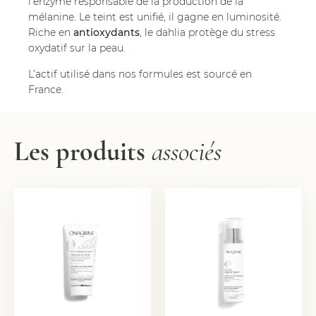
l’enzyme responsable de la production de la
mélanine. Le teint est unifié, il gagne en luminosité.
Riche en
antioxydants
, le dahlia protège du stress
oxydatif sur la peau.
L’actif utilisé dans nos formules est sourcé en
France.
Les produits
associés
CRÈME MAINS ANTI-
CRÈME NUIT
TACHES
RÉPARATRICE ANTI-
TACHES
14,00
€
33,50
€