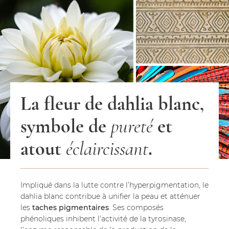
La fleur de dahlia blanc,
symbole de
pureté
et
atout
éclaircissant
.
Impliqué dans la lutte contre l’hyperpigmentation, le
dahlia blanc contribue à unifier la peau et atténuer
les
taches pigmentaires
. Ses composés
phénoliques inhibent l’activité de la tyrosinase,