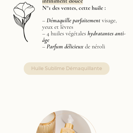
infiniment douce
N°1 des ventes, cette huile
:
–
Démaquille parfaitement
visage,
yeux et lèvres
– 4 huiles végétales
hydratantes anti-
âge
–
Parfum délicieux
de néroli
Huile Sublime Démaquillante