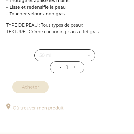
– Protège et apaise les mains
– Lisse et redensifie la peau
– Toucher velours, non gras
TYPE DE PEAU : Tous types de peaux
TEXTURE : Crème cocooning, sans effet gras
Contenance
quantité
de
Crème
Acheter
Mains
Anti-
âge
Où trouver mon produit
Global