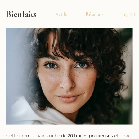
Bienfaits
Actifs
Résultats
Ingrédie
Cette crème mains riche de
20 huiles précieuses
et de
4