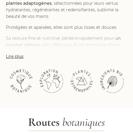
plantes adaptogènes
, sélectionnées pour leurs vertus
hydratantes, régénérantes et redensifiantes, sublime la
beauté de vos mains.
Protégées et apaisées, elles sont plus lisses et douces.
Sa texture fine et nutritive, pénètre rapidement pour
un
toucher velours
, sans effet gras, et les enveloppe d’une
douceur voluptueusement parfumée, aux
notes de fleurs
Lire plus
d’oranger et de bois de cachemire.
Sa formule clean est composée à
97% d’ingrédients
d’origine naturelle.
Routes
botaniques