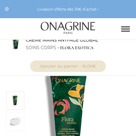
Livraison offerte dès 39€ d’achat✨
CRÈME MAINS ANTI-ÂGE GLOBAL
SOINS CORPS
-
FLORA EXOTICA
Ajouter au panier -
16,00
€