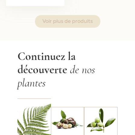
Voir plus de produits
Continuez la
découverte
de nos
Tamanu
Macadamia
Fougère
plantes
arborescente