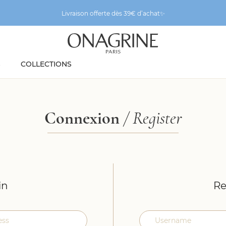
Livraison offerte dès 39€ d’achat✨
S
COLLECTIONS
Connexion
/ Register
in
Re